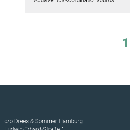
AquaVentusKoordinationsbüros
1
c/o Drees & Sommer Hamburg
Ludwig-Erhard-Straße 1