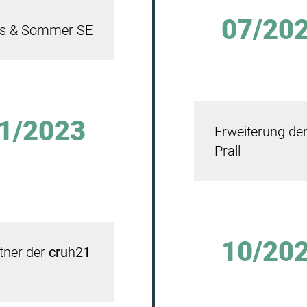
07/20
es & Sommer SE
1/2023
Erweiterung de
Prall
10/20
tner der
cru
h2
1