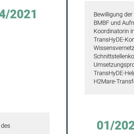
4/2021
Bewilligung der
BMBF und Aufna
Koordinatorin 
TransHyDE-Komm
Wissensvernetz
Schnittstellen
Umsetzungspro
TransHyDE-Hel
H2Mare-Transf
01/20
 des