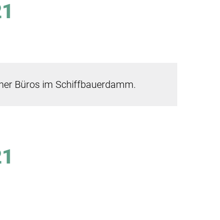
21
iner Büros im Schiffbauerdamm.
21