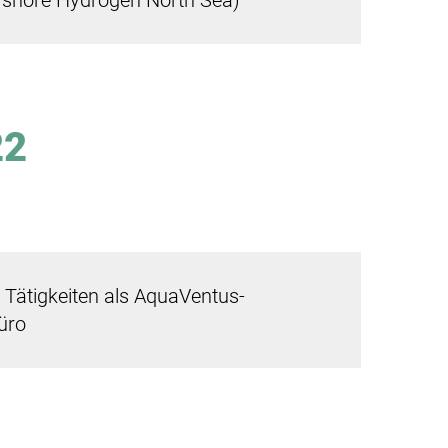
fshore Hydrogen North Sea)
22
 Tätigkeiten als AquaVentus-
üro