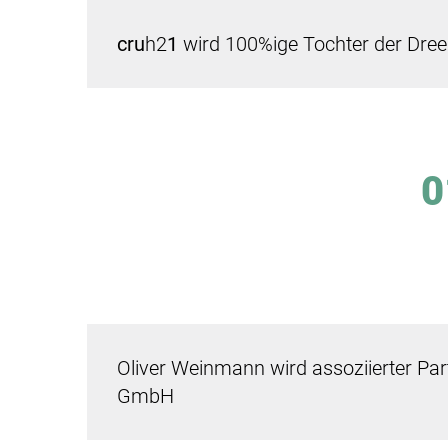
cru
h2
1
wird 100%ige Tochter der Dre
0
Oliver Weinmann wird assoziierter Par
GmbH