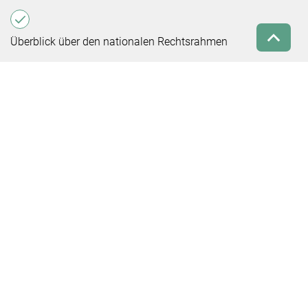
Überblick über den nationalen Rechtsrahmen
Das Projekt im Überblick
Kompletter Projekttitel:
Studie: Abgleich der schottischen H2 -Produktion mit der
deutschen Nachfrage