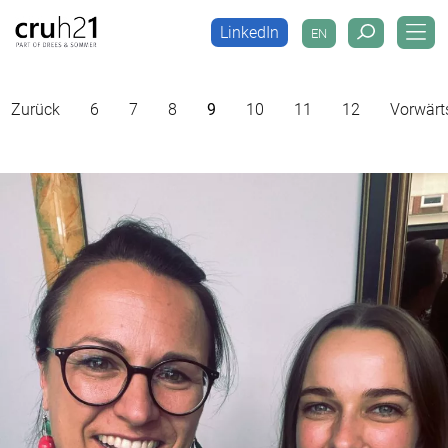
LinkedIn
EN
LinkedIn
EN
Zurück
6
7
8
9
10
11
12
Vorwärt