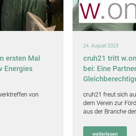
24. August 2023
m ersten Mal
cruh21 tritt w.
 Energies
bei: Eine Partne
Gleichberechti
erktreffen von
cruh21 freut sich a
dem Verein zur För
aus der Branche der
weiterlesen