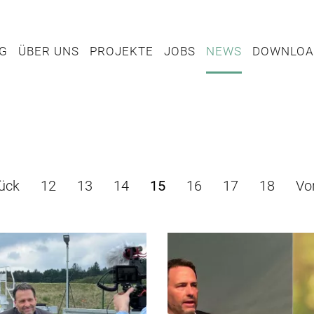
TUNG
ÜBER UNS
PROJEKTE
JOBS
NEWS
DOWN
NG
ÜBER UNS
PROJEKTE
JOBS
NEWS
DOWNLOA
ück
12
13
14
15
16
17
18
Vo