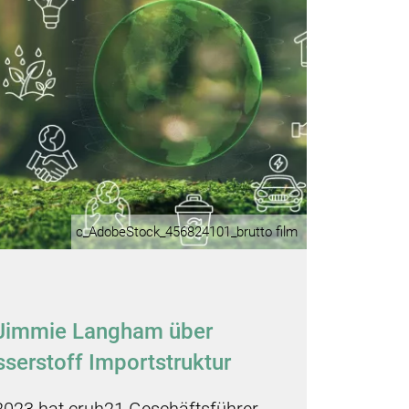
c_AdobeStock_456824101_brutto film
: Jimmie Langham über
serstoff Importstruktur