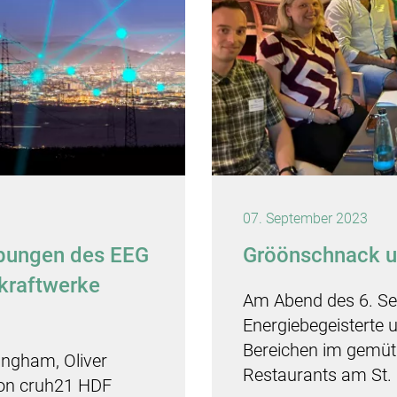
07. September 2023
ibungen des EEG
Gröönschnack u
rkraftwerke
Am Abend des 6. S
Energiebegeisterte 
Bereichen im gemütl
angham, Oliver
Restaurants am St.
on cruh21 HDF