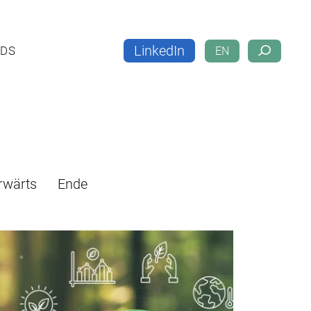
LinkedIn
LOADS
EN
LinkedIn
DS
EN
rwärts
Ende