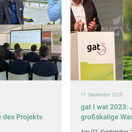
11. September 2023
gat I wat 2023
 des Projekts
großskalige Was