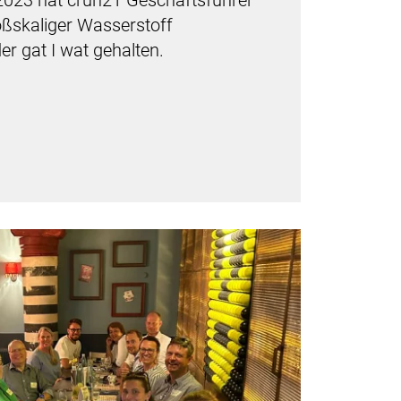
023 hat cruh21 Geschäftsführer
oßskaliger Wasserstoff
er gat I wat gehalten.