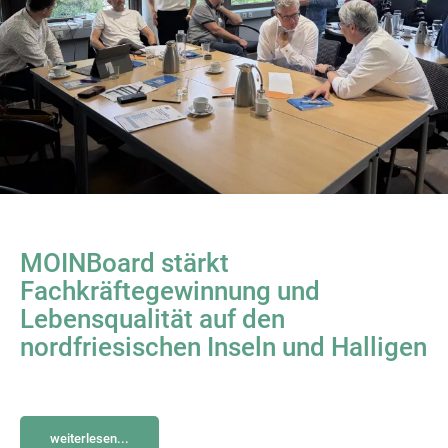
MOINBoard stärkt
Fachkräftegewinnung und
Lebensqualität auf den
nordfriesischen Inseln und Halligen
weiterlesen...