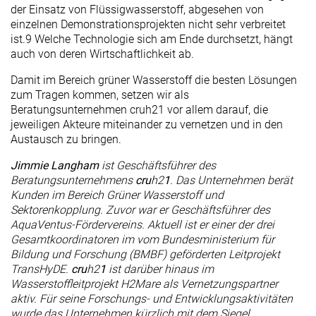
der Einsatz von Flüssigwasserstoff, abgesehen von
einzelnen Demonstrationsprojekten nicht sehr verbreitet
ist.
9
Welche Technologie sich am Ende durchsetzt, hängt
auch von deren Wirtschaftlichkeit ab.
Damit im Bereich grüner Wasserstoff die besten Lösungen
zum Tragen kommen, setzen wir als
Beratungsunternehmen cruh21 vor allem darauf, die
jeweiligen Akteure miteinander zu vernetzen und in den
Austausch zu bringen.
Jimmie Langham
ist Geschäftsführer des
Beratungsunternehmens
cru
h2
1
. Das Unternehmen berät
Kunden im Bereich Grüner Wasserstoff und
Sektorenkopplung. Zuvor war er Geschäftsführer des
AquaVentus-Fördervereins. Aktuell ist er einer der drei
Gesamtkoordinatoren im vom Bundesministerium für
Bildung und Forschung (BMBF) geförderten Leitprojekt
TransHyDE.
cru
h2
1
ist darüber hinaus im
Wasserstoffleitprojekt H
2
Mare als Vernetzungspartner
aktiv. Für seine Forschungs- und Entwicklungsaktivitäten
wurde das Unternehmen kürzlich mit dem Siegel