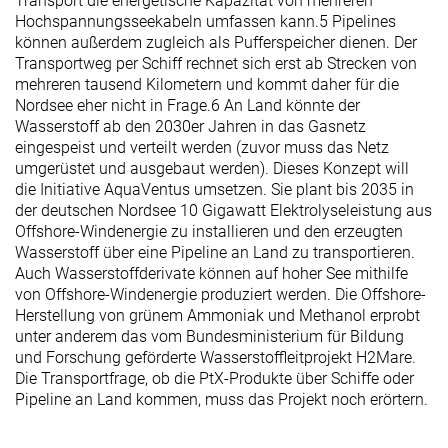
Transport die energetische Kapazität von mehreren
Hochspannungsseekabeln umfassen kann.
5
Pipelines
können außerdem zugleich als Pufferspeicher dienen. Der
Transportweg per Schiff rechnet sich erst ab Strecken von
mehreren tausend Kilometern und kommt daher für die
Nordsee eher nicht in Frage.
6
An Land könnte der
Wasserstoff ab den 2030er Jahren in das Gasnetz
eingespeist und verteilt werden (zuvor muss das Netz
umgerüstet und ausgebaut werden). Dieses Konzept will
die Initiative AquaVentus umsetzen. Sie plant bis 2035 in
der deutschen Nordsee 10 Gigawatt Elektrolyseleistung aus
Offshore-Windenergie zu installieren und den erzeugten
Wasserstoff über eine Pipeline an Land zu transportieren.
Auch Wasserstoffderivate können auf hoher See mithilfe
von Offshore-Windenergie produziert werden. Die Offshore-
Herstellung von grünem Ammoniak und Methanol erprobt
unter anderem das vom Bundesministerium für Bildung
und Forschung geförderte Wasserstoffleitprojekt H
2
Mare.
Die Transportfrage, ob die PtX-Produkte über Schiffe oder
Pipeline an Land kommen, muss das Projekt noch erörtern.