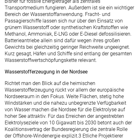
bisher für fossile Energieträger als zentrales
Transportmedium fungieren. Außerdem ist sie ein wichtiger
Bereich der Wasserstoffanwendung. Fracht- und
Passagierschiffe lassen sich nur über den Einsatz von
grünem Wasserstoff oder synthetischen Kraftstoffen wie
Methanol, Ammoniak, E-LNG oder E-Diesel defossilisieren.
Batterieantriebe allein sind dafür wegen ihres großen
Gewichts bei gleichzeitig geringer Reichweite ungeeignet.
Kurz gesagt, Häfen und Schiffe sind entlang der gesamten
Wasserstoffwertschöpfungskette
relevant.
Wasserstofferzeugung in der Nordsee
Richtet man den Blick auf die heimischen
Wasserstofferzeugung rückt vor allem der europäische
Nordseeraum in den Fokus. Weite Flächen, stetig hohe
Windstärken und die nahezu unbegrenzte Verfügbarkeit
von Wasser machen die Nordsee für die Elektrolyse auf
hoher See attraktiv. Für das Erreichen der angestrebten
Elektrolyseziele von 10 Gigawatt bis 2030 betont auch der
Koalitionsvertrag der Bundesregierung die zentrale Rolle
der Offshore-Windenergie explizit.
3
Etliche Projektierer