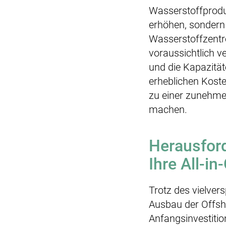
Wasserstoffproduk
erhöhen, sondern 
Wasserstoffzentre
voraussichtlich 
und die Kapazität
erheblichen Kost
zu einer zunehmen
machen.
Herausfor
Ihre All-i
Trotz des vielver
Ausbau der Offsho
Anfangsinvestiti