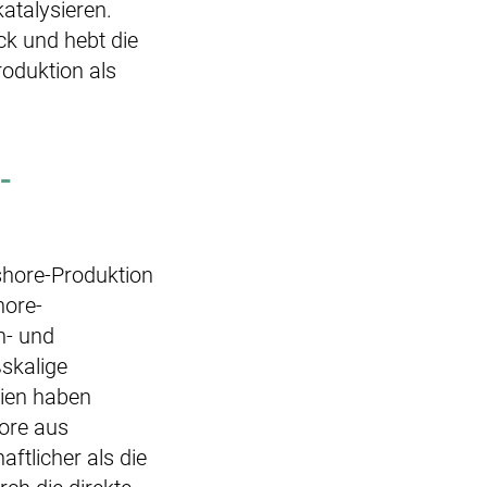
atalysieren.
ck und hebt die
roduktion als
-
shore-Produktion
hore-
n- und
skalige
dien haben
hore aus
ftlicher als die