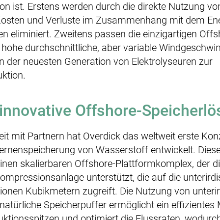
n ist. Erstens werden durch die direkte Nutzung vo
Kosten und Verluste im Zusammenhang mit dem Ene
en eliminiert. Zweitens passen die einzigartigen Offs
hohe durchschnittliche, aber variable Windgeschwind
n der neuesten Generation von Elektrolyseuren zur
ktion.
innovative Offshore-Speicherl
t mit Partnern hat Overdick das weltweit erste Kon
ernenspeicherung von Wasserstoff entwickelt. Diese
inen skalierbaren Offshore-Plattformkomplex, der d
Kompressionsanlage unterstützt, die auf die unterir
llionen Kubikmetern zugreift. Die Nutzung von unteri
natürliche Speicherpuffer ermöglicht ein effizient
duktionsspitzen und optimiert die Flussraten, wodur