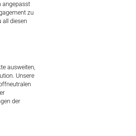
n angepasst
Engagement zu
 all diesen
te ausweiten,
ution. Unsere
offneutralen
er
ngen der