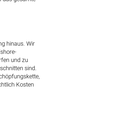
ng hinaus. Wir
fshore-
rfen und zu
schnitten sind.
schöpfungskette,
chtlich Kosten