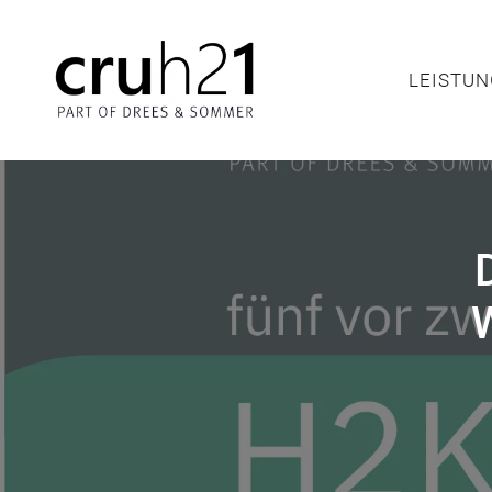
LEIS
LEISTU
W