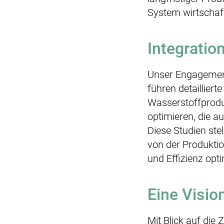
System wirtschaft
Integratio
Unser Engagement 
führen detaillier
Wasserstoffprodu
optimieren, die a
Diese Studien ste
von der Produktio
und Effizienz opti
Eine Visio
Mit Blick auf die 