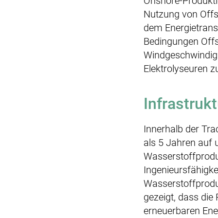
Onshore-Produktio
Nutzung von Offs
dem Energietransp
Bedingungen Offsh
Windgeschwindigk
Elektrolyseuren z
Infrastruk
Innerhalb der Tra
als 5 Jahren auf
Wasserstoffprodu
Ingenieursfähigke
Wasserstoffprodu
gezeigt, dass die
erneuerbaren Ener