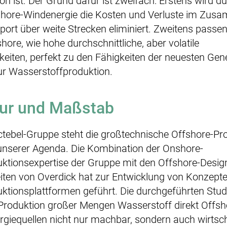
n ist. Der Grund dafür ist zweifach: Erstens wird du
hore-Windenergie die Kosten und Verluste im Zus
ort über weite Strecken eliminiert. Zweitens passen 
ore, wie hohe durchschnittliche, aber volatile
eiten, perfekt zu den Fähigkeiten der neuesten Gen
ur Wasserstoffproduktion.
tur und Maßstab
ctebel-Gruppe steht die großtechnische Offshore-Pr
 unserer Agenda. Die Kombination der Onshore-
ktionsexpertise der Gruppe mit den Offshore-Desig
iten von Overdick hat zur Entwicklung von Konzepte
ktionsplattformen geführt. Die durchgeführten Stu
 Produktion großer Mengen Wasserstoff direkt Offs
giequellen nicht nur machbar, sondern auch wirtscha