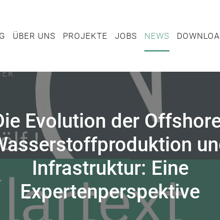
TUNG
ÜBER UNS
PROJEKTE
JOBS
NEWS
DOWN
NG
ÜBER UNS
PROJEKTE
JOBS
NEWS
DOWNLOA
Die Evolution der Offshore
asserstoffproduktion u
Infrastruktur: Eine
Expertenperspektive