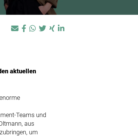
den aktuellen
e enorme
lopment-Teams und
 Oltmann, aus
nzubringen, um