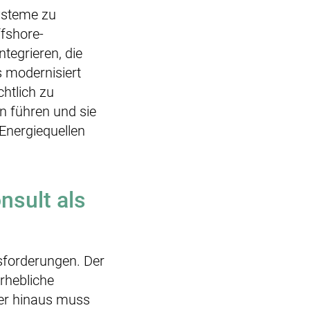
systeme zu
ffshore-
tegrieren, die
 modernisiert
chtlich zu
n führen und sie
Energiequellen
sult als
sforderungen. Der
rhebliche
ber hinaus muss