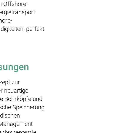
n Offshore-
rgietransport
hore-
igkeiten, perfekt
ösungen
zept zur
r neuartige
ie Bohrköpfe und
dische Speicherung
rdischen
es Management
ch das gesamte