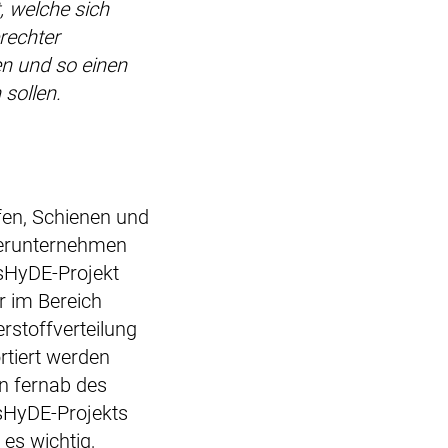
, welche sich
rechter
n und so einen
 sollen.
fen, Schienen und
nerunternehmen
nsHyDE-Projekt
r im Bereich
rstoffverteilung
rtiert werden
n fernab des
nsHyDE-Projekts
es wichtig,