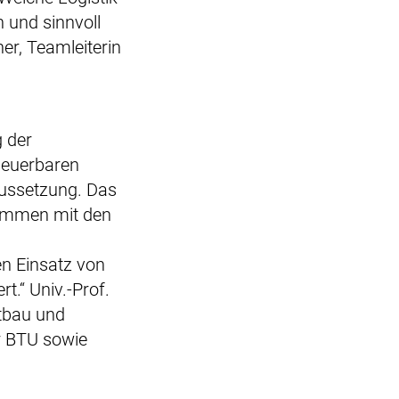
 und sinnvoll
er, Teamleiterin
g der
neuerbaren
aussetzung. Das
sammen mit den
n Einsatz von
.“ Univ.-Prof.
htbau und
r BTU sowie