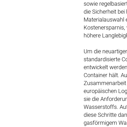
sowie regelbasier
die Sicherheit be
Materialauswahl e
Kostenersparnis,
höhere Langlebigk
Um die neuartigen
standardisierte 
entwickelt werden
Container hält. A
Zusammenarbeit 
europäischen Log
sie die Anforder
Wasserstoffs. A
diese Schritte da
gasförmigem Wass