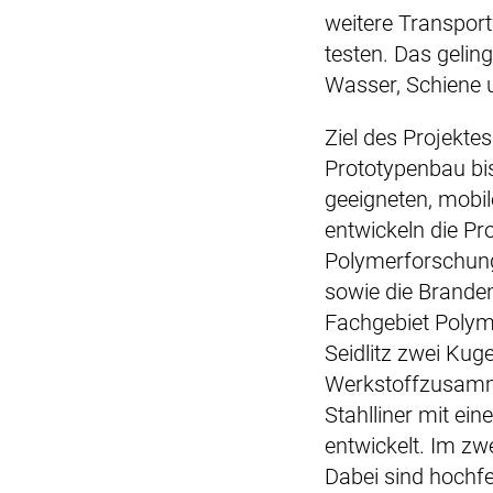
weitere Transpor
testen. Das gelin
Wasser, Schiene u
Ziel des Projekte
Prototypenbau bis
geeigneten, mobi
entwickeln die Pr
Polymerforschun
sowie die Brande
Fachgebiet Polyme
Seidlitz zwei Kug
Werkstoffzusamme
Stahlliner mit ei
entwickelt. Im zw
Dabei sind hochfe