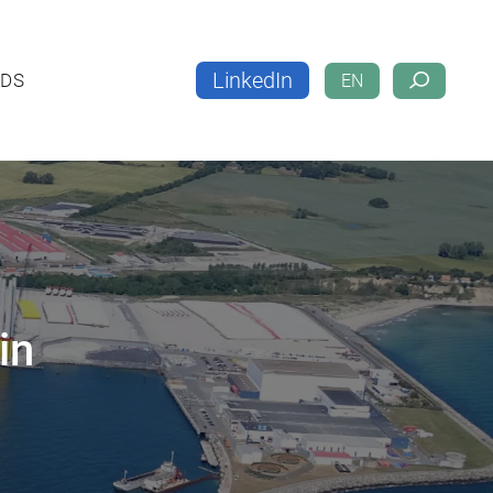
LinkedIn
LOADS
EN
LinkedIn
DS
EN
in