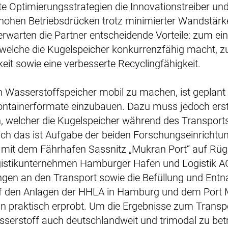
te Optimierungsstrategien die Innovationstreiber un
i hohen Betriebsdrücken trotz minimierter Wandstärk
rwarten die Partner entscheidende Vorteile: zum ein
 welche die Kugelspeicher konkurrenzfähig macht, 
eit sowie eine verbesserte Recyclingfähigkeit.
 Wasserstoffspeicher mobil zu machen, ist geplant s
Containerformate einzubauen. Dazu muss jedoch er
, welcher die Kugelspeicher während des Transports
uch das ist Aufgabe der beiden Forschungseinrichtun
mit dem Fährhafen Sassnitz „Mukran Port“ auf Rü
istikunternehmen Hamburger Hafen und Logistik A
ungen an den Transport sowie die Befüllung und Ent
uf den Anlagen der HHLA in Hamburg und dem Port
nn praktisch erprobt. Um die Ergebnisse zum Transp
erstoff auch deutschlandweit und trimodal zu bet