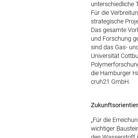
unterschiedliche 
Für die Verbreitu
strategische Proj
Das gesamte Vorh
und Forschung gef
sind das Gas- und
Universität Cottb
Polymerforschung
die Hamburger Ha
cruh21 GmbH.
Zukunftsorientie
„Für die Erreichu
wichtiger Baustei
den Wasserstoff i