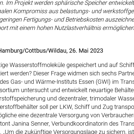
. Im Projekt werden sphärische Speicher entwickelt
malen Kompromiss aus belastungs- und werkstoffge
geringen Fertigungs- und Betriebskosten auszeichne
port mit einem hohen Nutzlastverhältnis ermöglichen
Hamburg/Cottbus/Wildau, 26. Mai 2023
tige Wasserstoffmoleküle gespeichert und auf Schif
tiert werden? Dieser Frage widmen sich sechs Part
g des Gas- und Wärme-Instituts Essen (GWI) im Tra
ortium untersucht und entwickelt neuartige Behälte
toffspeicherung und dezentraler, trimodaler Wasse
erstoffbehälter soll per LKW, Schiff und Zug transpo
gliche eine dezentrale Versorgung von Verbraucher
etont Janina Senner, Verbundkoordinatorin des Tra
Um die zukünftige Versorgungslage zu sichern, ist 