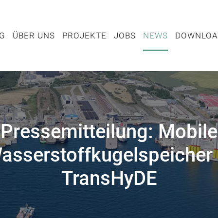
TUNG
ÜBER UNS
PROJEKTE
JOBS
NEWS
DOWN
NG
ÜBER UNS
PROJEKTE
JOBS
NEWS
DOWNLOA
Pressemitteilung: Mobile
asserstoffkugelspeicher 
TransHyDE