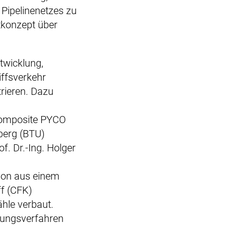
Pipelinenetzes zu
tkonzept über
ntwicklung,
iffsverkehr
rieren. Dazu
Composite PYCO
berg (BTU)
f. Dr.-Ing. Holger
ion aus einem
ff (CFK)
ähle verbaut.
igungsverfahren