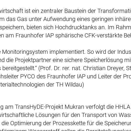
irtschaft ist ein zentraler Baustein der Transformat
Um das Gas unter Aufwendung eines geringen inhäre
u speichern, bieten sich Hochdrucktanks an. Im Rah
 am Fraunhofer IAP sphärische CFK-verstärkte Beh
e Monitoringsystem implementiert. So wird der Indus
d die Projektpartner eine sichere Speicherlösung m
bereitgestellt.“ (Prof. Dr. rer. nat. Christian Dreyer, S
hsleiter PYCO des Fraunhofer IAP und Leiter der Pr
erialtechnologien der TH Wildau)
ung am TransHyDE-Projekt Mukran verfolgt die HHLA 
irtschaftliche Lösungen für den Transport von Was
 die Optimierung der Prozesskette für die Speicher