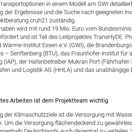
Transportoptionen in einem Modell am GWI detaillier
ng der Ergebnisse und die Suche nach geeigneten Inve
ektberatung cruh21 zuständig.
aben wird mit rund 19 Mio. Euro vom Bundesminist
ördert und ist Teil des Leitprojektes TransHyDE. Pr
 Wärme-Institut Essen e.V. (GWI), die Brandenburg
us – Senftenberg (BTU), das Fraunhofer-Institut fü
 (IAP), der Hafenbetreiber Mukran Port (Fährhafen
fen und Logistik AG (HHLA) und das unabhängige 
rtes Arbeiten ist dem Projektteam wichtig
ng der Klimaschutzziele ist die Versorgung mit Wasse
n. Um die Versorgung flächendeckend zu gewährleiste
nnerhalb Deutschlands auch dezentral zu verteilen. 