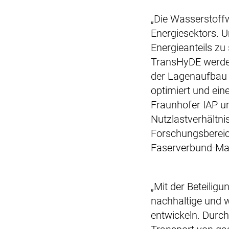
„Die Wasserstoffw
Energiesektors. 
Energieanteils z
TransHyDE werden
der Lagenaufbau
optimiert und ein
Fraunhofer IAP un
Nutzlastverhältnis 
Forschungsbereic
Faserverbund-Mat
„Mit der Beteilig
nachhaltige und w
entwickeln. Durch