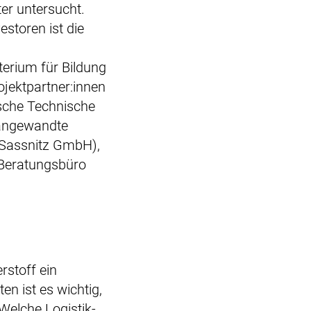
ter untersucht.
storen ist die
erium für Bildung
ojektpartner:innen
ische Technische
r angewandte
 Sassnitz GmbH),
Beratungsbüro
rstoff ein
n ist es wichtig,
Welche Logistik-