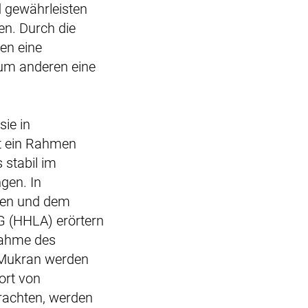
d gewährleisten
en. Durch die
en eine
zum anderen eine
ie in
st ein Rahmen
 stabil im
gen. In
gen und dem
G (HHLA) erörtern
nahme des
 Mukran werden
ort von
rachten, werden