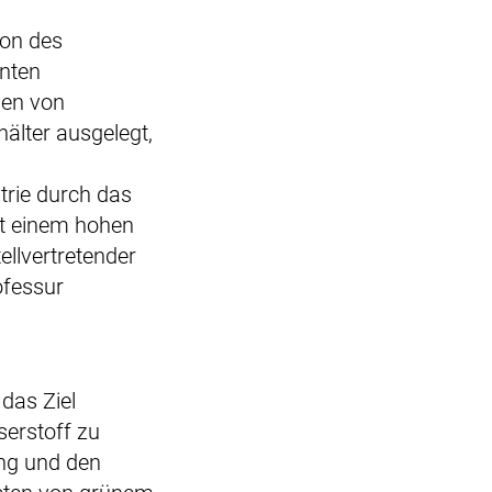
ion des
nten
men von
älter ausgelegt,
trie durch das
it einem hohen
tellvertretender
ofessur
das Ziel
serstoff zu
ung und den