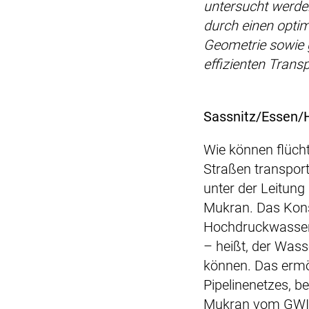
untersucht werden
durch einen opti
Geometrie sowie 
effizienten Trans
Sassnitz/Essen/
Wie können flüch
Straßen transpor
unter der Leitun
Mukran. Das Kons
Hochdruckwassers
– heißt, der Wass
können. Das ermö
Pipelinenetzes, b
Mukran vom GWI. „