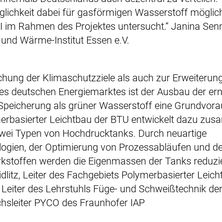
lichkeit dabei für gasförmigen Wasserstoff möglich
 im Rahmen des Projektes untersucht.“ Janina Senn
und Wärme-Institut Essen e.V.
chung der Klimaschutzziele als auch zur Erweiterun
es deutschen Energiemarktes ist der Ausbau der er
 Speicherung als grüner Wasserstoff eine Grundvor
erbasierter Leichtbau der BTU entwickelt dazu zu
zwei Typen von Hochdrucktanks. Durch neuartige
logien, der Optimierung von Prozessabläufen und de
stoffen werden die Eigenmassen der Tanks reduziert
eidlitz, Leiter des Fachgebiets Polymerbasierter Leic
Leiter des Lehrstuhls Füge- und Schweißtechnik de
hsleiter PYCO des Fraunhofer IAP