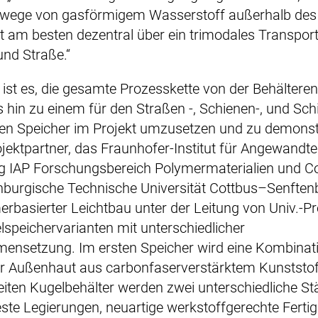
twege von gasförmigem Wasserstoff außerhalb des 
gt am besten dezentral über ein trimodales Transpor
nd Straße.“
s ist es, die gesamte Prozesskette von der Behältere
 hin zu einem für den Straßen -, Schienen-, und Sch
len Speicher im Projekt umzusetzen und zu demonst
ojektpartner, das Fraunhofer-Institut für Angewandte
g IAP Forschungsbereich Polymermaterialien und 
nburgische Technische Universität Cottbus–Senften
rbasierter Leichtbau unter der Leitung von Univ.-Pro
elspeichervarianten mit unterschiedlicher
nsetzung. Im ersten Speicher wird eine Kombinat
ner Außenhaut aus carbonfaserverstärktem Kunststo
eiten Kugelbehälter werden zwei unterschiedliche St
ste Legierungen, neuartige werkstoffgerechte Fert