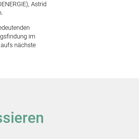
DENERGIE), Astrid
n.
bedeutenden
ngsfindung im
s aufs nächste
ssieren