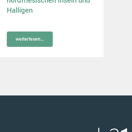
nordfriesischen Inseln und
Halligen
weiterlesen...