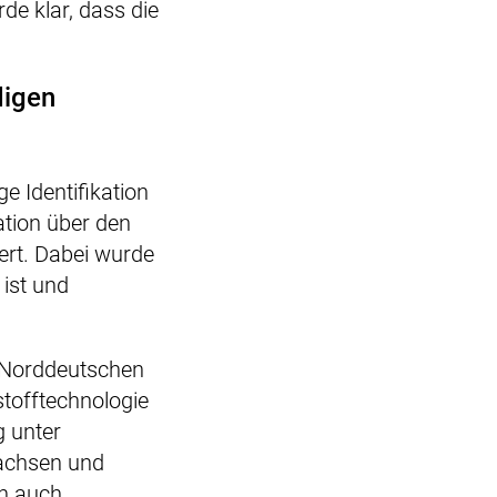
e klar, dass die
digen
ge Identifikation
tion über den
ert. Dabei wurde
ist und
s Norddeutschen
stofftechnologie
 unter
sachsen und
n auch