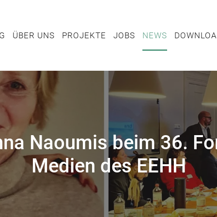
TUNG
ÜBER UNS
PROJEKTE
JOBS
NEWS
DOWN
NG
ÜBER UNS
PROJEKTE
JOBS
NEWS
DOWNLOA
na Naoumis beim 36. F
Medien des EEHH