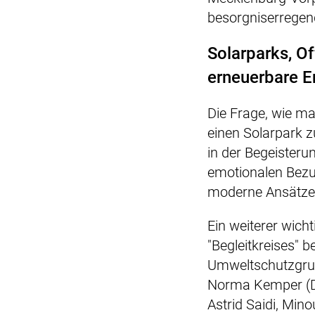
besorgniserregend
Solarparks, O
erneuerbare E
Die Frage, wie ma
einen Solarpark zu
in der Begeisterun
emotionalen Bezu
moderne Ansätze 
Ein weiterer wicht
"Begleitkreises" 
Umweltschutzgrupp
Norma Kemper (De
Astrid Saidi, Mi