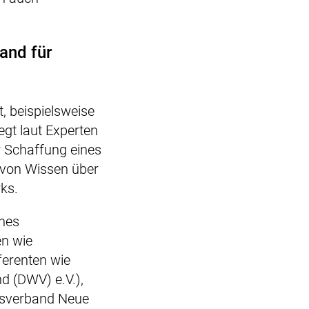
and für
, beispielsweise
iegt laut Experten
er Schaffung eines
 von Wissen über
ks.
ines
en wie
ferenten wie
d (DWV) e.V.),
desverband Neue