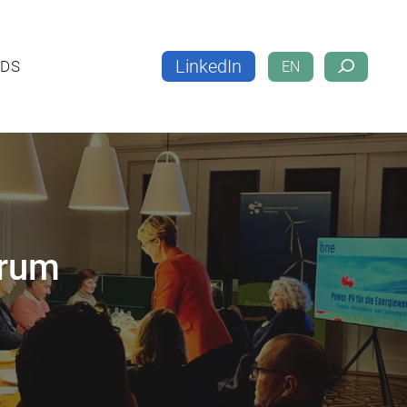
LinkedIn
LOADS
EN
LinkedIn
DS
EN
orum