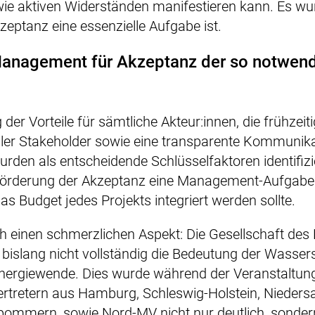
e aktiven Widerständen manifestieren kann. Es wurd
zeptanz eine essenzielle Aufgabe ist.
Management für Akzeptanz der so notwen
er Vorteile für sämtliche Akteur:innen, die frühzeiti
ller Stakeholder sowie eine transparente Kommunika
urden als entscheidende Schlüsselfaktoren identifizi
 Förderung der Akzeptanz eine Management-Aufgabe 
as Budget jedes Projekts integriert werden sollte.
ch einen schmerzlichen Aspekt: Die Gesellschaft de
 bislang nicht vollständig die Bedeutung der Wasser
ergiewende. Dies wurde während der Veranstaltung
Vertretern aus Hamburg, Schleswig-Holstein, Nieder
ommern, sowie Nord-MV nicht nur deutlich, sonder