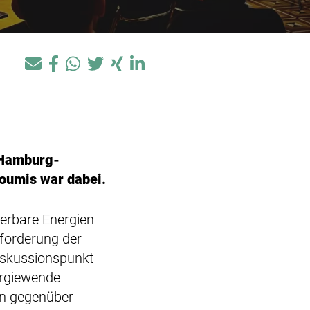
 Hamburg-
oumis war dabei.
rbare Energien
forderung der
Diskussionspunkt
ergiewende
en gegenüber