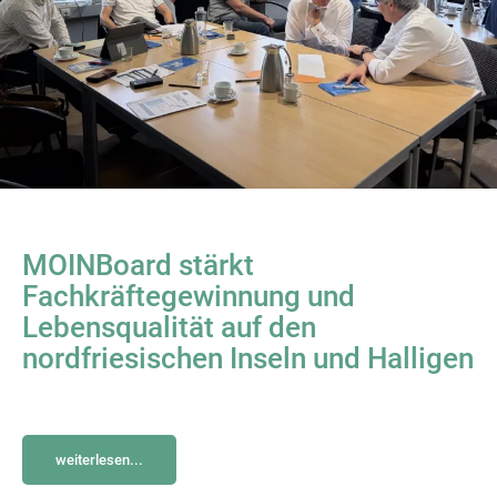
MOINBoard stärkt
Fachkräftegewinnung und
Lebensqualität auf den
nordfriesischen Inseln und Halligen
weiterlesen...