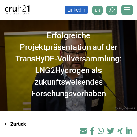
LinkedIn
EN
LinkedIn
EN
Erfolgreiche
Projektpräsentation auf der
TransHyDE-Vollversammlung:
LNG2Hydrogen als
zukunftsweisendes
Forschungsvorhaben
Zurück