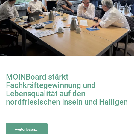
MOINBoard stärkt
Fachkräftegewinnung und
Lebensqualität auf den
nordfriesischen Inseln und Halligen
weiterlesen...