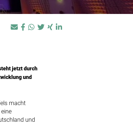
teht jetzt durch
twicklung und
fels macht
 eine
eutschland und