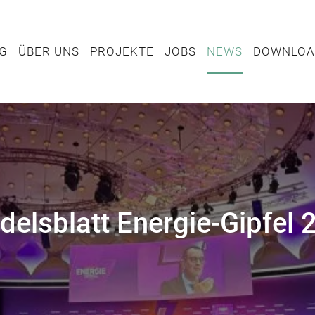
TUNG
ÜBER UNS
PROJEKTE
JOBS
NEWS
DOWN
NG
ÜBER UNS
PROJEKTE
JOBS
NEWS
DOWNLOA
delsblatt Energie-Gipfel 