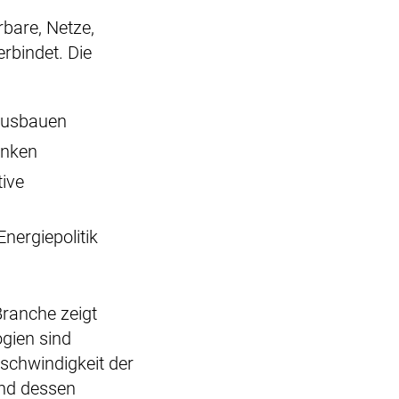
bare, Netze,
rbindet. Die
 ausbauen
enken
tive
Energiepolitik
Branche zeigt
ogien sind
schwindigkeit der
und dessen