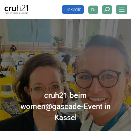
LinkedIn
EN
LinkedIn
EN
cruh21 beim
women@gascade-Event in
Kassel