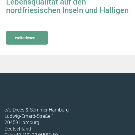
Lebensqualität auf den
nordfriesischen Inseln und Halligen
weiterlesen...
c/o Drees & Sommer Hamburg
Ludwig-Erhard-Straße 1
20459 Hamburg
Deutschland