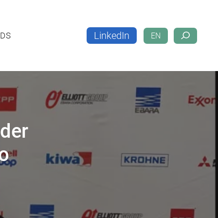
LinkedIn
LOADS
EN
LinkedIn
DS
EN
 der
o