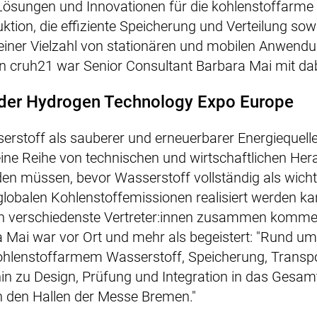
Lösungen und Innovationen für die kohlenstoffarme
tion, die effiziente Speicherung und Verteilung sowi
iner Vielzahl von stationären und mobilen Anwend
n cruh21 war Senior Consultant Barbara Mai mit dab
 der Hydrogen Technology Expo Europe
erstoff als sauberer und erneuerbarer Energiequelle 
ine Reihe von technischen und wirtschaftlichen He
den müssen, bevor Wasserstoff vollständig als wicht
lobalen Kohlenstoffemissionen realisiert werden ka
en verschiedenste Vertreter:innen zusammen komm
a Mai war vor Ort und mehr als begeistert: "Rund u
ohlenstoffarmem Wasserstoff, Speicherung, Transp
 hin zu Design, Prüfung und Integration in das Gesa
n den Hallen der Messe Bremen."