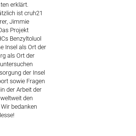
en erklärt.
zlich ist cruh21
rer, Jimmie
Das Projekt
Cs Benzyltoluol
e Insel als Ort der
g als Ort der
 untersuchen
orgung der Insel
port
sowie Fragen
in der Arbeit der
 weltweit den
. Wir bedanken
Messe!