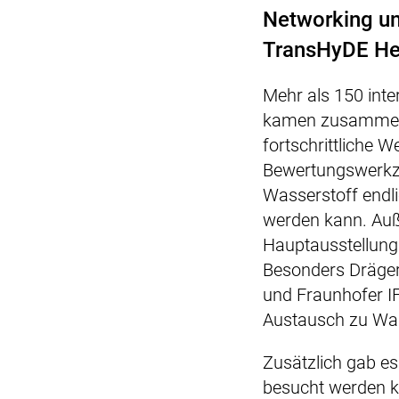
Networking u
TransHyDE He
Mehr als 150 int
kamen zusammen,
fortschrittliche 
Bewertungswerkze
Wasserstoff endli
werden kann. Auß
Hauptausstellung
Besonders Dräge
und Fraunhofer I
Austausch zu Was
Zusätzlich gab e
besucht werden ko