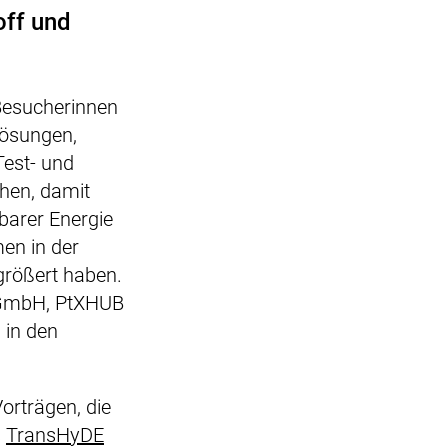
off und
Besucherinnen
ösungen,
Test- und
hen, damit
barer Energie
en in der
größert haben.
 GmbH, PtXHUB
 in den
orträgen, die
s
TransHyDE