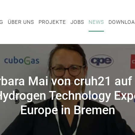
TUNG
ÜBER UNS
PROJEKTE
JOBS
NEWS
DOWN
NG
ÜBER UNS
PROJEKTE
JOBS
NEWS
DOWNLOA
bara Mai von cruh21 auf
Hydrogen Technology Exp
Europe in Bremen