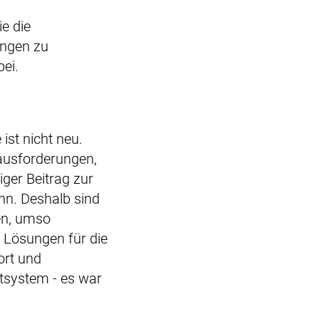
e die
ungen zu
ei.
ist nicht neu.
rausforderungen,
iger Beitrag zur
nn. Deshalb sind
en, umso
m Lösungen für die
ort und
mtsystem - es war