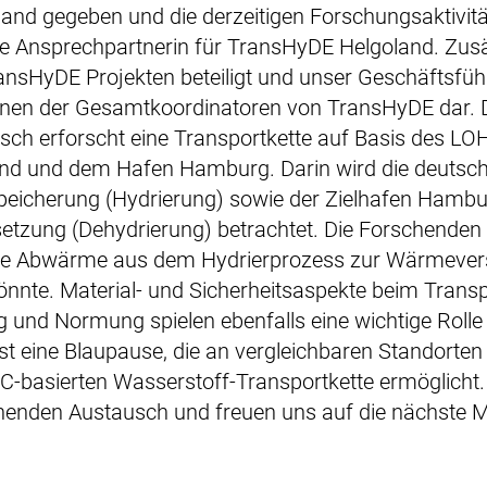
land gegeben und die derzeitigen Forschungsaktivität
ie Ansprechpartnerin für TransHyDE Helgoland. Zusät
ansHyDE Projekten beteiligt und unser Geschäftsfüh
einen der Gesamtkoordinatoren von TransHyDE dar.
sch erforscht eine Transportkette auf Basis des
LOH
and und dem Hafen Hamburg. Darin
wird die deutsch
peicherung (Hydrierung)
sowie der Zielhafen Hambur
setzung
(Dehydrierung) betrachtet. Die Forschenden
ie Abwärme aus dem Hydrierprozess zur Wärmevers
önnte. Material- und Sicherheitsaspekte beim Trans
ng und Normung spielen ebenfalls eine
wichtige Rolle 
ist eine Blaupause, die an
vergleichbaren Standorten
C-basierten
Wasserstoff-Transportkette ermöglicht
nenden Austausch und freuen uns auf die nächste 