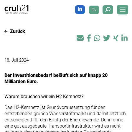
EN
Der H2 Klartext: "H2-Kernnetz
– Wer bezahlt’s?"
Zurück
18. Juli 2024
Der Investitionsbedarf beläuft sich auf knapp 20
M
illiarden
E
uro.
Warum brauchen wir ein H2-Kernnetz?
Das H2-Kernnetz ist Grundvoraussetzung für den
entstehenden grünen Wasserstoffmarkt und damit letztlich
entscheidend für den Erfolg der Energiewende. Denn ohne
eine gut ausgebaute Transportinfrastruktur wird es nicht