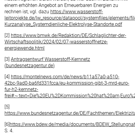
einem erhöhten Angebot an Erneuerbaren Energien zu
rechnen ist, vgl. dazu
https://www.wasserstoff-
leitprojekte.de/lw_resource/datapool/systemfiles/elemen
Kurzanalyse_Systemdienliche-Elektrolyse-Standorte.pdf
[2]
https://www.bmwk.de/Redaktion/DE/Schlaglichter-der-
Wirtschaftspolitik/2024/02/07-wasserstoffnetze-
energiewende.html
[3]
Antragsentwurf Wasserstoff-Kernnetz
(
bundesnetzagentur.de
)
[4]
https://montelnews.com/de/news/b11a57a0-a510-
42bc-9ad0-ba6fd331fcca/eu-kommission-gibt-3-mrd-euro-
fur-h2-kernnetz-
frei#:~:text=Die%20EU%2DKommission%20hat%20am,Euro%
[5]
https://www.bundesnetzagentur.de/DE/Fachthemen/Elektrizit
[6]
https://www.bdew.de/media/documents/BDEW_Stellungn
S. 4.