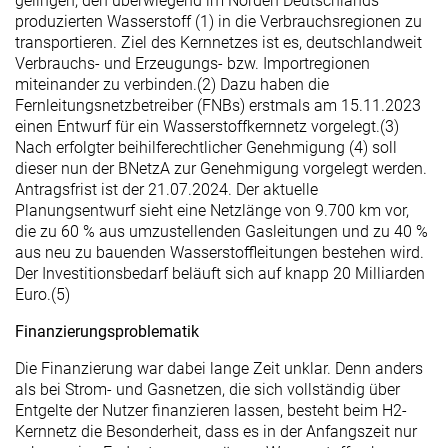
gelingen, den überwiegend im Norden Deutschlands
produzierten Wasserstoff (1) in die Verbrauchsregionen zu
transportieren. Ziel des Kernnetzes ist es, deutschlandweit
Verbrauchs- und Erzeugungs- bzw. Importregionen
miteinander zu verbinden.(2) Dazu haben die
Fernleitungsnetzbetreiber (FNBs) erstmals am 15.11.2023
einen Entwurf für ein Wasserstoffkernnetz vorgelegt.(3)
Nach erfolgter beihilferechtlicher Genehmigung (4) soll
dieser nun der BNetzA zur Genehmigung vorgelegt werden.
Antragsfrist ist der 21.07.2024. Der aktuelle
Planungsentwurf sieht eine Netzlänge von 9.700 km vor,
die zu 60 % aus umzustellenden Gasleitungen und zu 40 %
aus neu zu bauenden Wasserstoffleitungen bestehen wird.
Der Investitionsbedarf beläuft sich auf knapp 20 Milliarden
Euro.(5)
Finanzierungsproblematik
Die Finanzierung war dabei lange Zeit unklar. Denn anders
als bei Strom- und Gasnetzen, die sich vollständig über
Entgelte der Nutzer finanzieren lassen, besteht beim H2-
Kernnetz die Besonderheit, dass es in der Anfangszeit nur